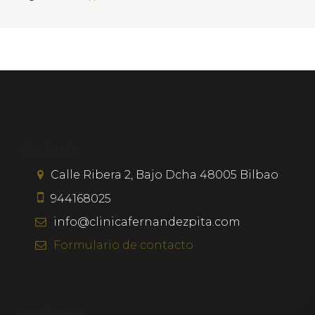
Contacto
Calle Ribera 2, Bajo Dcha
48005
Bilbao
944168025
info@clinicafernandezpita.com
Formulario
de contacto
Opciones