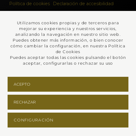
Política de cookies
Declaración de accesibilidad
Lumedia
Utilizamos cookies propias y de terceros para
PROGRAMA KIT DIGITAL COFINANCIADO POR
mejorar su experiencia y nuestros servicios,
analizando la navegación en nuestro sitio web.
LOS FONDOS NEXT GENERATION (EU) DEL
Puedes obtener más información, o bien conocer
MECANISMO DE RECUPERACIÓN Y
cómo cambiar la configuración, en nuestra Política
de Cookies
RESILENCIA
Puedes aceptar todas las cookies pulsando el botón
aceptar, configurarlas o rechazar su uso
ACEPTO
RECHAZAR
CONFIGURACIÓN