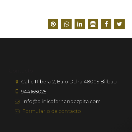
Contacto
Calle Ribera 2, Bajo Dcha
48005
Bilbao
944168025
info@clinicafernandezpita.com
Formulario
de contacto